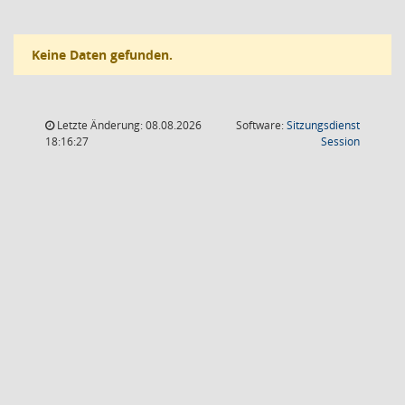
Keine Daten gefunden.
Letzte Änderung: 08.08.2026
Software:
Sitzungsdienst
(Wird in
18:16:27
Session