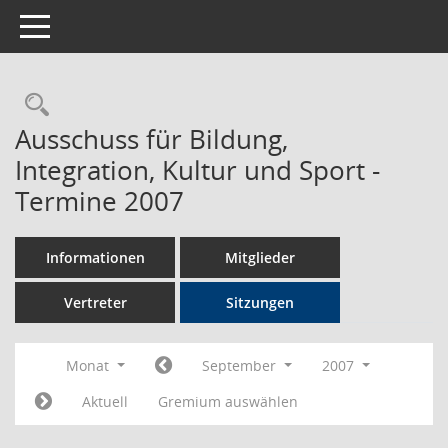
Toggle navigation
Rechercheauswahl
Ausschuss für Bildung,
Integration, Kultur und Sport -
Termine 2007
Informationen
Mitglieder
Vertreter
Sitzungen
Monat
September
2007
Aktuell
Gremium auswählen