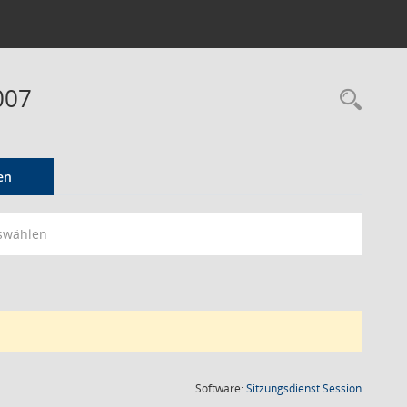
007
Rec
en
swählen
(Wird in
Software:
Sitzungsdienst
Session