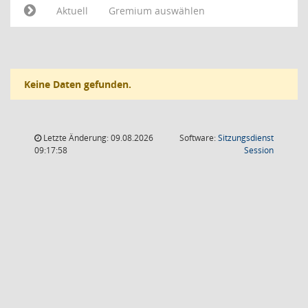
Aktuell
Gremium auswählen
Keine Daten gefunden.
Letzte Änderung: 09.08.2026
Software:
Sitzungsdienst
(Wird in
09:17:58
Session