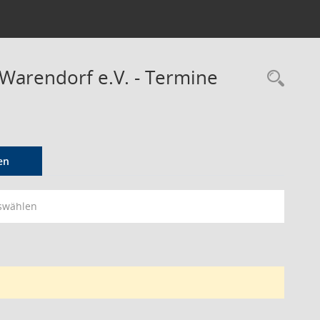
 Warendorf e.V. - Termine
Rec
en
swählen