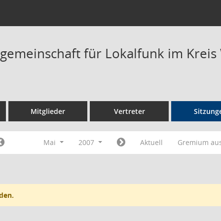
rgemeinschaft für Lokalfunk im Kreis
Mitglieder
Vertreter
Sitzung
Mai
2007
Aktuell
Gremium au
den.