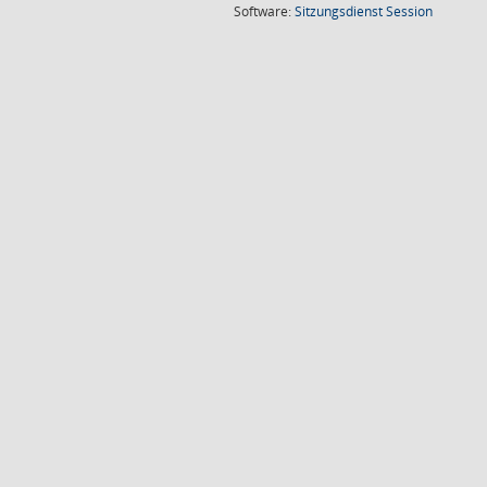
(Wird in
Software:
Sitzungsdienst
Session