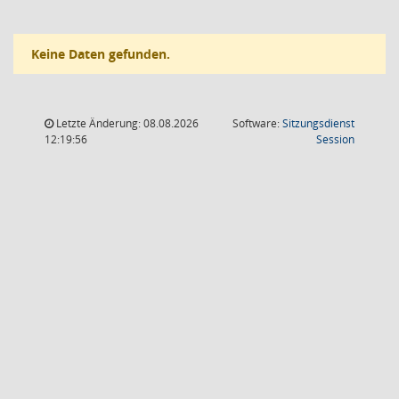
Keine Daten gefunden.
Letzte Änderung: 08.08.2026
Software:
Sitzungsdienst
(Wird in
12:19:56
Session