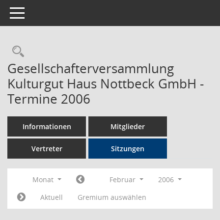
Toggle navigation
Rechercheauswahl
Gesellschafterversammlung
Kulturgut Haus Nottbeck GmbH -
Termine 2006
Informationen
Mitglieder
Vertreter
Sitzungen
Monat
Februar
2006
Aktuell
Gremium auswählen