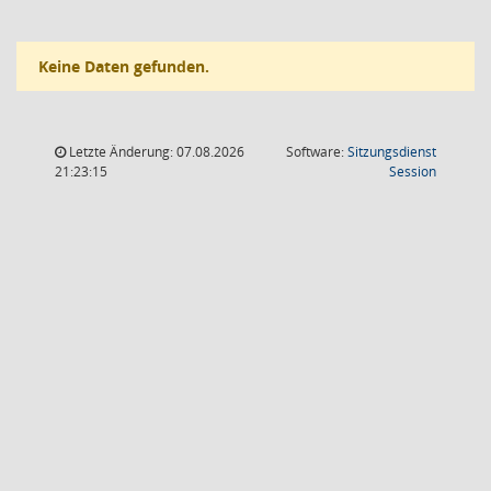
Keine Daten gefunden.
Letzte Änderung: 07.08.2026
Software:
Sitzungsdienst
(Wird in
21:23:15
Session