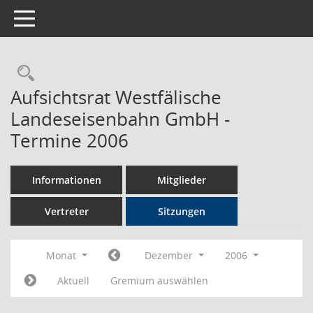
Toggle navigation
Rechercheauswahl
Aufsichtsrat Westfälische
Landeseisenbahn GmbH -
Termine 2006
Informationen
Mitglieder
Vertreter
Sitzungen
Monat
Dezember
2006
Aktuell
Gremium auswählen