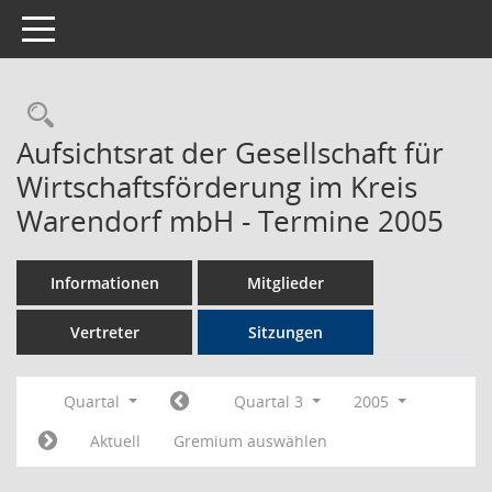
Toggle navigation
Rechercheauswahl
Aufsichtsrat der Gesellschaft für
Wirtschaftsförderung im Kreis
Warendorf mbH - Termine 2005
Informationen
Mitglieder
Vertreter
Sitzungen
Quartal
Quartal 3
2005
Aktuell
Gremium auswählen