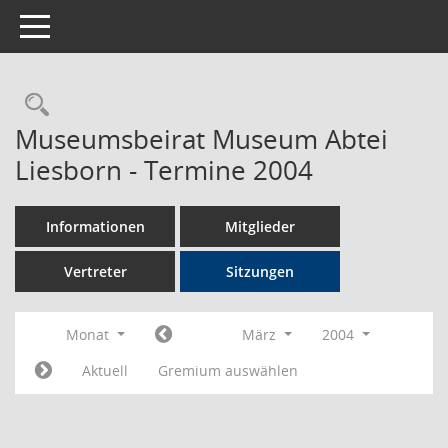
Toggle navigation
Rechercheauswahl
Museumsbeirat Museum Abtei
Liesborn - Termine 2004
Informationen
Mitglieder
Vertreter
Sitzungen
Monat
März
2004
Aktuell
Gremium auswählen