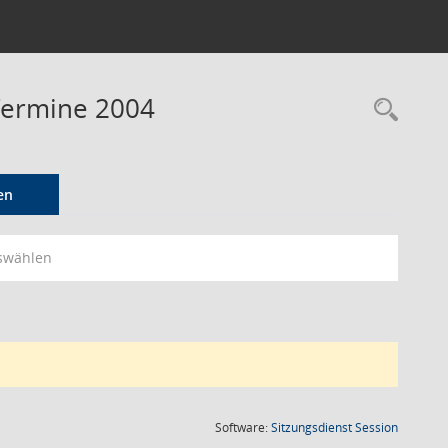
 Termine 2004
Rec
en
swählen
(Wird in
Software:
Sitzungsdienst
Session