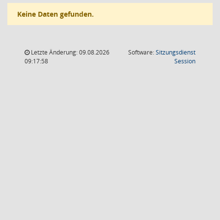
Keine Daten gefunden.
Letzte Änderung: 09.08.2026
Software:
Sitzungsdienst
(Wird in
09:17:58
Session