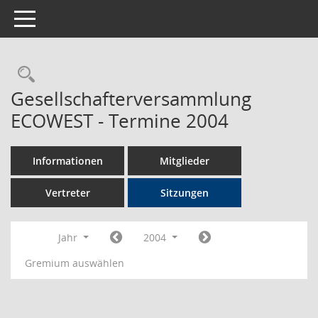
Toggle navigation
Rechercheauswahl
Gesellschafterversammlung
ECOWEST - Termine 2004
Informationen
Mitglieder
Vertreter
Sitzungen
Jahr
2004
Gremium auswählen