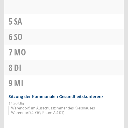
5
SA
6
SO
7
MO
8
DI
9
MI
Sitzung der Kommunalen Gesundheitskonferenz
14:30 Uhr
Warendorf, im Ausschusszimmer des Kreishauses
Warendorf (4. OG, Raum A 4.01)