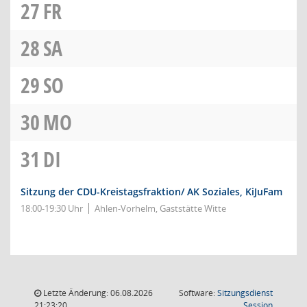
27
FR
28
SA
29
SO
30
MO
31
DI
Sitzung der CDU-Kreistagsfraktion/ AK Soziales, KiJuFam
18:00-19:30 Uhr
Ahlen-Vorhelm, Gaststätte Witte
Letzte Änderung: 06.08.2026
Software:
Sitzungsdienst
(Wird in
21:23:20
Session