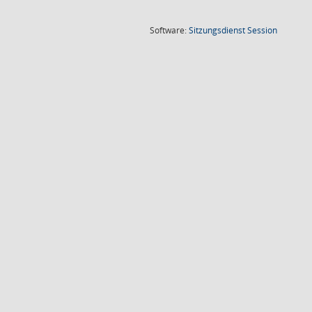
(Wird in
Software:
Sitzungsdienst
Session