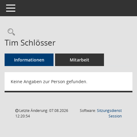
Toggle navigation
Rechercheauswahl
Tim Schlösser
Informationen
Mitarbeit
Keine Angaben zur Person gefunden.
Letzte Änderung: 07.08.2026
Software:
Sitzungsdienst
(Wird in
12:20:54
Session