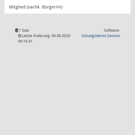
Mitglied (sachk. Bürger/in)
1 Satz
Software:
(Wird in
Letzte Änderung: 08.08.2026
Sitzungsdienst
Session
09:16:41