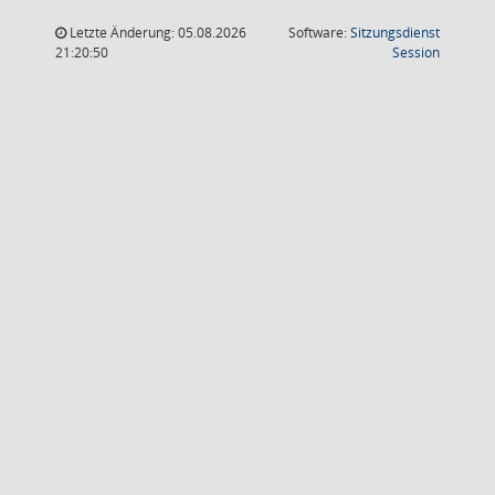
Letzte Änderung: 05.08.2026
Software:
Sitzungsdienst
(Wird in
21:20:50
Session