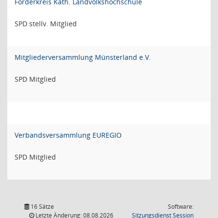
Förderkreis Kath. Landvolkshochschule
SPD stellv. Mitglied
Mitgliederversammlung Münsterland e.V.
SPD Mitglied
Verbandsversammlung EUREGIO
SPD Mitglied
16 Sätze
Software:
(Wird in
Letzte Änderung: 08.08.2026
Sitzungsdienst
Session