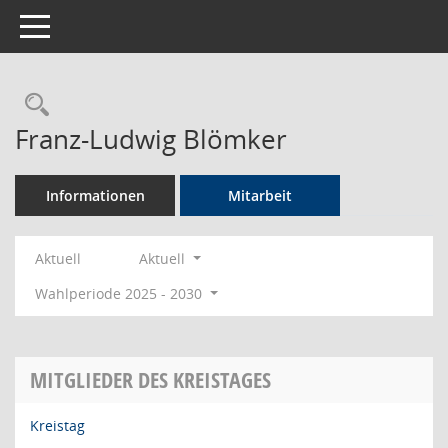
Toggle navigation
Rechercheauswahl
Franz-Ludwig Blömker
Informationen
Mitarbeit
Aktuell
Aktuell
Wahlperiode 2025 - 2030
MITGLIEDER DES KREISTAGES
Kreistag