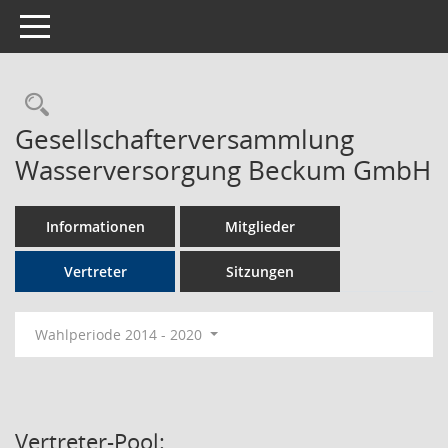
Toggle navigation
Rechercheauswahl
Gesellschafterversammlung
Wasserversorgung Beckum GmbH
Informationen
Mitglieder
Vertreter
Sitzungen
Wahlperiode 2014 - 2020
Vertreter-Pool: