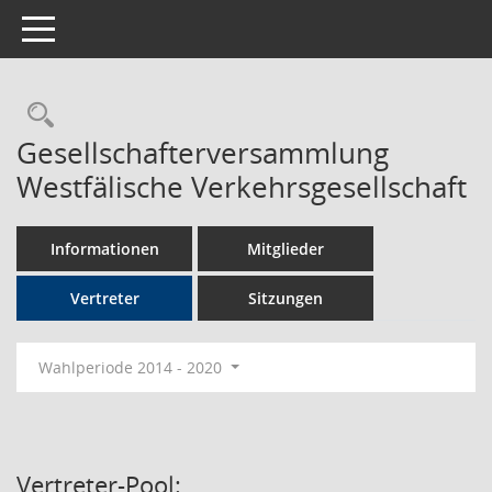
Toggle navigation
Rechercheauswahl
Gesellschafterversammlung
Westfälische Verkehrsgesellschaft
Informationen
Mitglieder
Vertreter
Sitzungen
Wahlperiode 2014 - 2020
Vertreter-Pool: