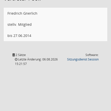
Friedrich Gnerlich
stellv. Mitglied
bis 27.06.2014
2 Sätze
Software:
(Wird in
Letzte Änderung: 06.08.2026
Sitzungsdienst
Session
15:21:57