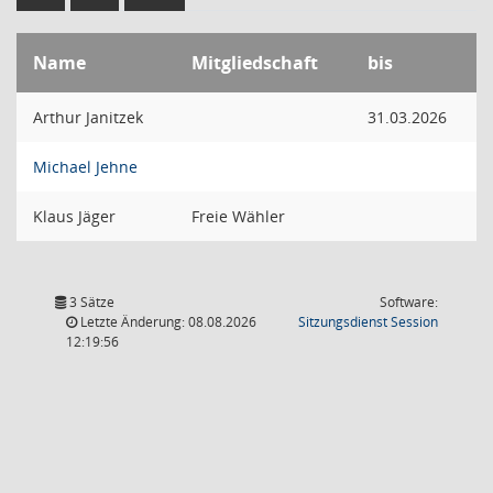
Name
Mitgliedschaft
bis
Arthur Janitzek
31.03.2026
Michael Jehne
Klaus Jäger
Freie Wähler
3 Sätze
Software:
(Wird in
Letzte Änderung: 08.08.2026
Sitzungsdienst
Session
12:19:56