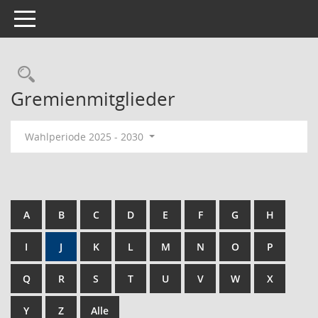
Toggle navigation
Rechercheauswahl
Gremienmitglieder
Wahlperiode 2025 - 2030
A
B
C
D
E
F
G
H
I
J
K
L
M
N
O
P
Q
R
S
T
U
V
W
X
Y
Z
Alle