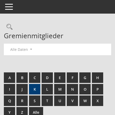
Toggle navigation
Rechercheauswahl
Gremienmitglieder
Alle Daten
A
B
C
D
E
F
G
H
I
J
K
L
M
N
O
P
Q
R
S
T
U
V
W
X
Y
Z
Alle