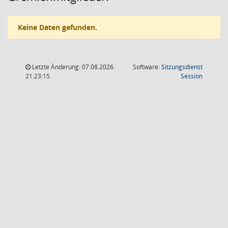
Keine Daten gefunden.
Letzte Änderung: 07.08.2026
Software:
Sitzungsdienst
(Wird in
21:23:15
Session