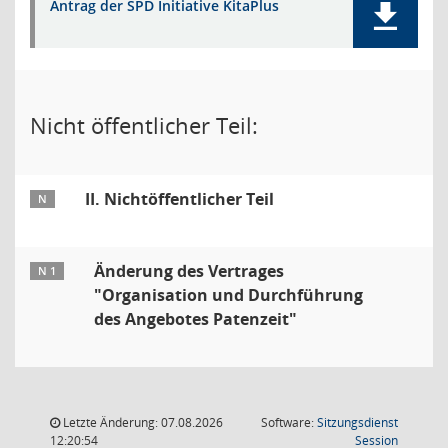
Antrag der SPD Initiative KitaPlus
Nicht öffentlicher Teil:
II. Nichtöffentlicher Teil
N
Änderung des Vertrages
N 1
"Organisation und Durchführung
des Angebotes Patenzeit"
Letzte Änderung: 07.08.2026
Software:
Sitzungsdienst
(Wird in
12:20:54
Session