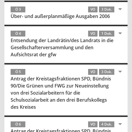
Ö 3
VO
3 Dok.
Über- und außerplanmäßige Ausgaben 2006
Ö 4
VO
1 Dok.
Entsendung der Landrätin/des Landrats in die
Gesellschafterversammlung und den
Aufsichtsrat der gfw
Ö 5
VO
3 Dok.
Antrag der Kreistagsfraktionen SPD, Bündnis
90/Die Grünen und FWG zur Neueinstellung
von drei Sozialarbeitern für die
Schulsozialarbeit an den drei Berufskollegs
des Kreises
Ö 6
VO
4 Dok.
Antrag der Kreistagsfraktionen SPD, Bündnis