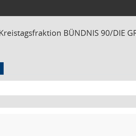
 Kreistagsfraktion BÜNDNIS 90/DIE G
 zu dieser Sitzung zusammenfassen
te ohne Anlagen zusammenfassen