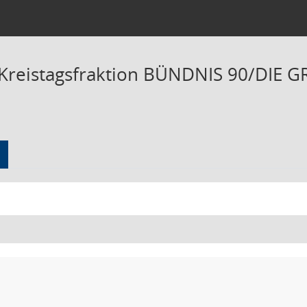
 Kreistagsfraktion BÜNDNIS 90/DIE G
 zu dieser Sitzung zusammenfassen
te ohne Anlagen zusammenfassen