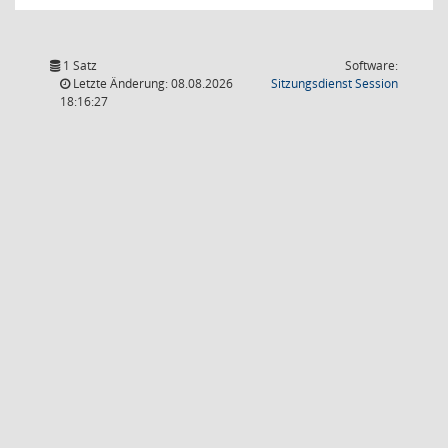
1 Satz
Software:
(Wird in
Letzte Änderung: 08.08.2026
Sitzungsdienst
Session
18:16:27