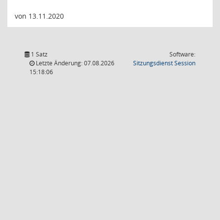
von 13.11.2020
1 Satz
Software:
(Wird in
Letzte Änderung: 07.08.2026
Sitzungsdienst
Session
15:18:06