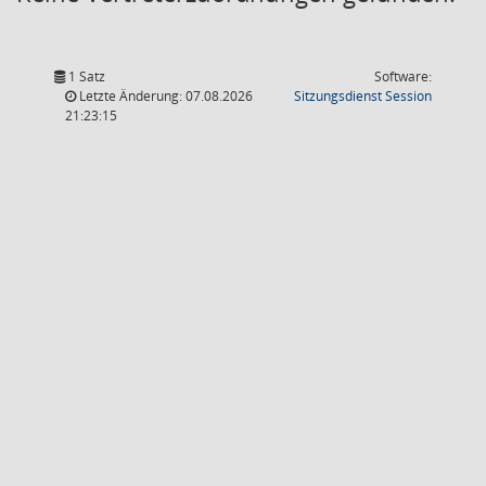
1 Satz
Software:
(Wird in
Letzte Änderung: 07.08.2026
Sitzungsdienst
Session
21:23:15