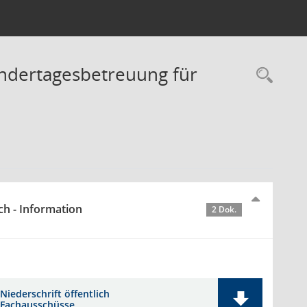
indertagesbetreuung für
Rec
ch - Information
2 Dok.
Niederschrift öffentlich
Fachausschüsse