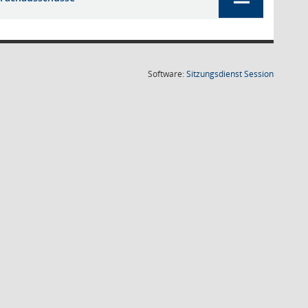
(Wird in
Software:
Sitzungsdienst
Session