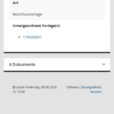
Art
Beschlussvorlage
Untergeordnete Vorlage(n)
119/2020/1
4 Dokumente
Letzte Änderung: 08.08.2026
Software:
Sitzungsdienst
(Wird in
21:19:36
Session