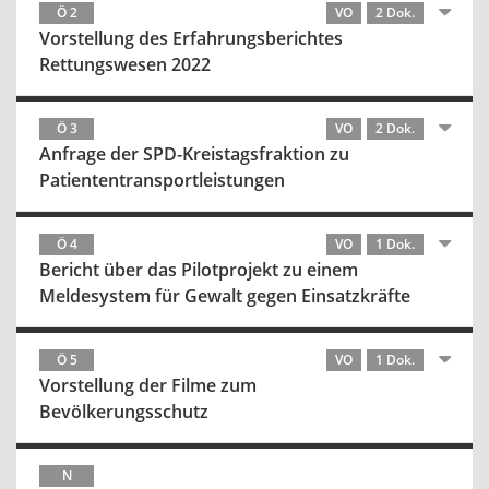
Ö 2
VO
2 Dok.
Vorstellung des Erfahrungsberichtes
Rettungswesen 2022
Ö 3
VO
2 Dok.
Anfrage der SPD-Kreistagsfraktion zu
Patiententransportleistungen
Ö 4
VO
1 Dok.
Bericht über das Pilotprojekt zu einem
Meldesystem für Gewalt gegen Einsatzkräfte
Ö 5
VO
1 Dok.
Vorstellung der Filme zum
Bevölkerungsschutz
N