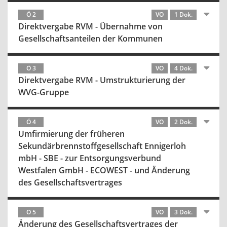
Ö 2
VO
1 Dok.
Direktvergabe RVM - Übernahme von
Gesellschaftsanteilen der Kommunen
Ö 3
VO
4 Dok.
Direktvergabe RVM - Umstrukturierung der
WVG-Gruppe
Ö 4
VO
2 Dok.
Umfirmierung der früheren
Sekundärbrennstoffgesellschaft Ennigerloh
mbH - SBE - zur Entsorgungsverbund
Westfalen GmbH - ECOWEST - und Änderung
des Gesellschaftsvertrages
Ö 5
VO
3 Dok.
Änderung des Gesellschaftsvertrages der