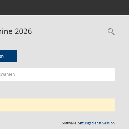
mine 2026
Rec
en
swählen
(Wird in
Software:
Sitzungsdienst
Session