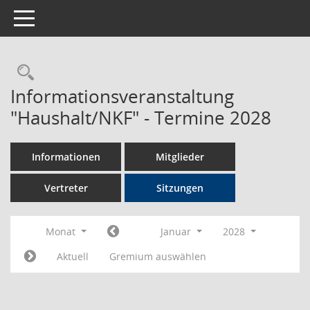
Toggle navigation
Rechercheauswahl
Informationsveranstaltung
"Haushalt/NKF" - Termine 2028
Informationen
Mitglieder
Vertreter
Sitzungen
Monat
Januar
2028
Aktuell
Gremium auswählen