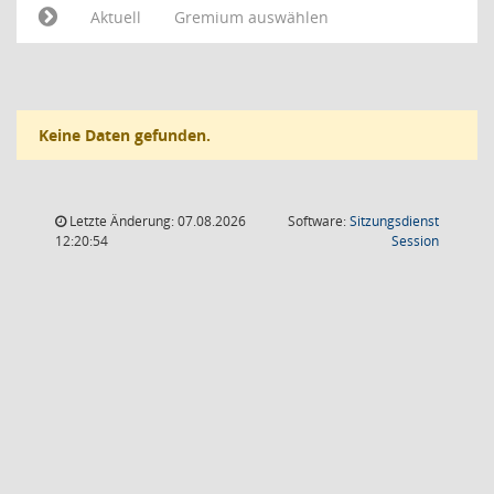
Aktuell
Gremium auswählen
Keine Daten gefunden.
Letzte Änderung: 07.08.2026
Software:
Sitzungsdienst
(Wird in
12:20:54
Session