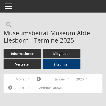
Toggle navigation
Rechercheauswahl
Museumsbeirat Museum Abtei
Liesborn - Termine 2025
Informationen
Mitglieder
Vertreter
Sitzungen
Monat
Januar
2025
Aktuell
Gremium auswählen