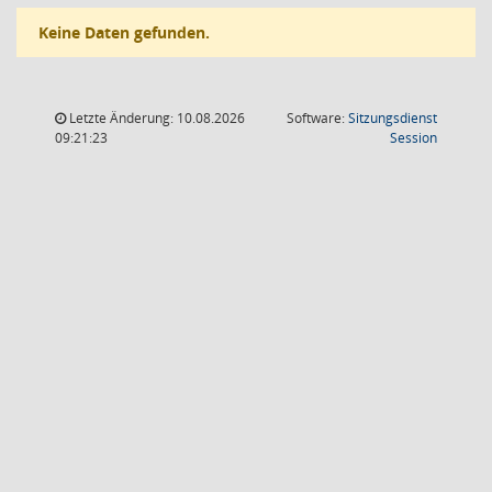
Keine Daten gefunden.
Letzte Änderung: 10.08.2026
Software:
Sitzungsdienst
(Wird in
09:21:23
Session