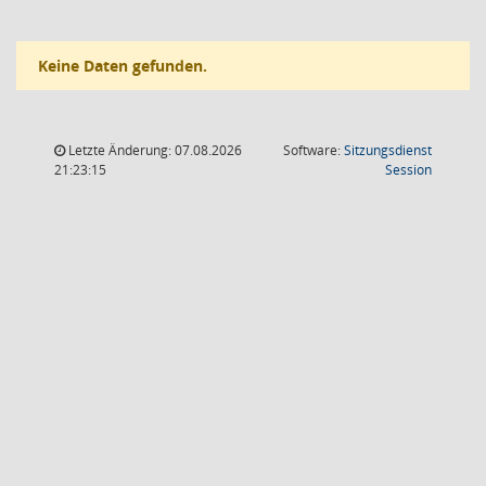
Keine Daten gefunden.
Letzte Änderung: 07.08.2026
Software:
Sitzungsdienst
(Wird in
21:23:15
Session