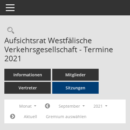
Toggle navigation
Rechercheauswahl
Aufsichtsrat Westfälische
Verkehrsgesellschaft - Termine
2021
Informationen
Mitglieder
Vertreter
Sitzungen
Monat
September
2021
Aktuell
Gremium auswählen