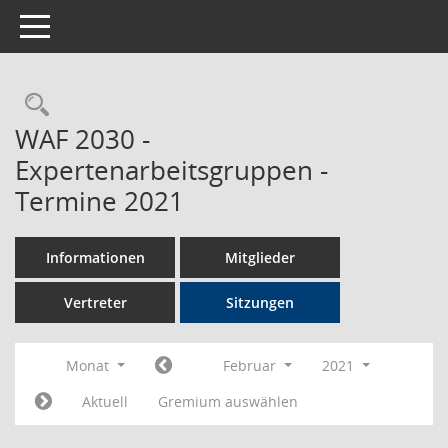
Toggle navigation
Rechercheauswahl
WAF 2030 -
Expertenarbeitsgruppen -
Termine 2021
Informationen
Mitglieder
Vertreter
Sitzungen
Monat
Februar
2021
Aktuell
Gremium auswählen