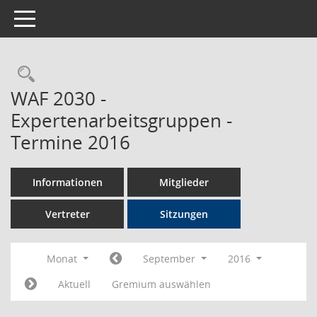
Toggle navigation
Rechercheauswahl
WAF 2030 -
Expertenarbeitsgruppen -
Termine 2016
Informationen
Mitglieder
Vertreter
Sitzungen
Monat
September
2016
Aktuell
Gremium auswählen