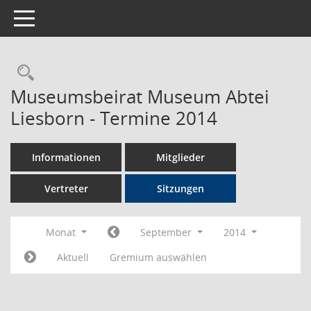
Toggle navigation
Rechercheauswahl
Museumsbeirat Museum Abtei
Liesborn - Termine 2014
Informationen
Mitglieder
Vertreter
Sitzungen
Monat
September
2014
Aktuell
Gremium auswählen