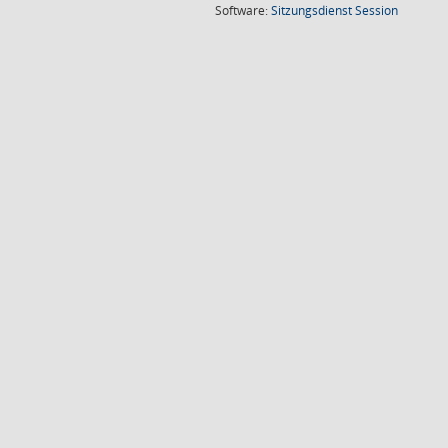
(Wird in
Software:
Sitzungsdienst
Session