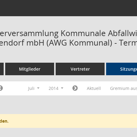
terversammlung Kommunale Abfallwirt
rendorf mbH (AWG Kommunal) - Term
Mitglieder
Vertreter
Sitzung
Juli
2014
Aktuell
Gremium au
den.