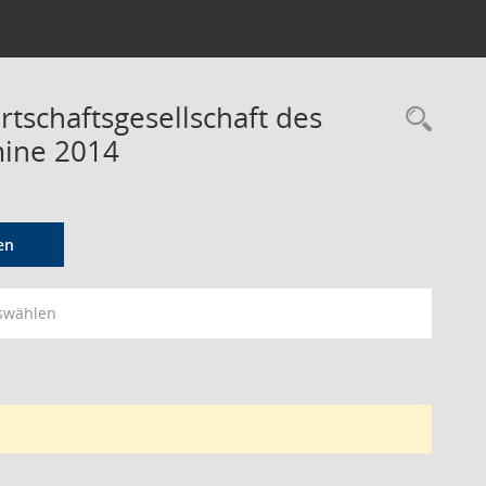
schaftsgesellschaft des
Rec
ine 2014
en
swählen