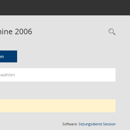
mine 2006
Rec
en
swählen
(Wird in
Software:
Sitzungsdienst
Session