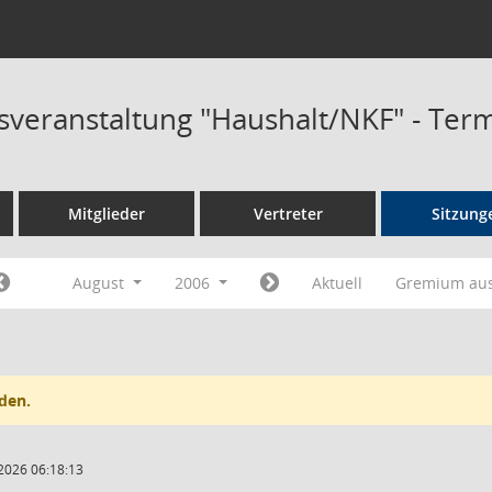
sveranstaltung "Haushalt/NKF" - Ter
Mitglieder
Vertreter
Sitzung
August
2006
Aktuell
Gremium au
den.
2026 06:18:13