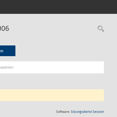
006
Rec
en
swählen
(Wird in
Software:
Sitzungsdienst
Session