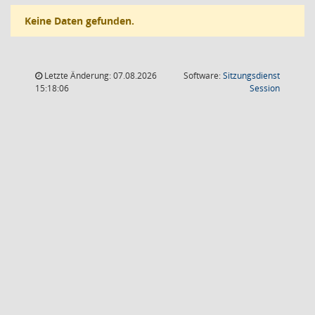
Keine Daten gefunden.
Letzte Änderung: 07.08.2026
Software:
Sitzungsdienst
(Wird in
15:18:06
Session