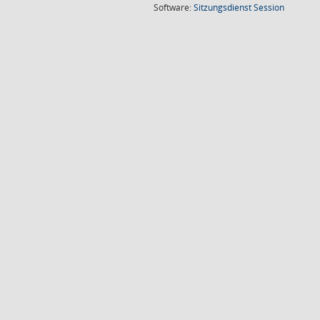
(Wird in
Software:
Sitzungsdienst
Session