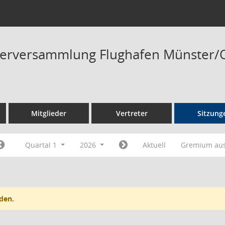
fterversammlung Flughafen Münster
Mitglieder
Vertreter
Sitzung
Quartal 1
2026
Aktuell
Gremium au
den.