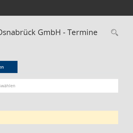
/Osnabrück GmbH - Termine
Rec
en
swählen