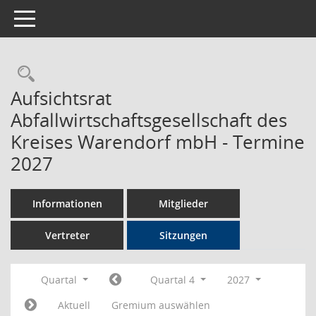
Toggle navigation
Rechercheauswahl
Aufsichtsrat
Abfallwirtschaftsgesellschaft des
Kreises Warendorf mbH - Termine
2027
Informationen
Mitglieder
Vertreter
Sitzungen
Quartal
Quartal 4
2027
Aktuell
Gremium auswählen