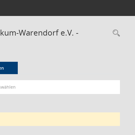
ckum-Warendorf e.V. -
Rec
en
swählen