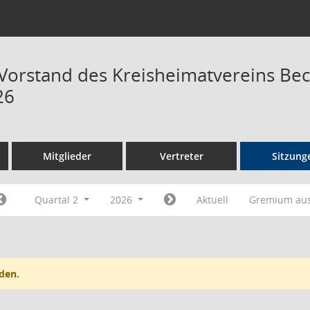
 Vorstand des Kreisheimatvereins Be
26
Mitglieder
Vertreter
Sitzung
Quartal 2
2026
Aktuell
Gremium au
den.