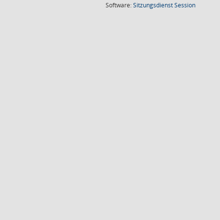
(Wird in
Software:
Sitzungsdienst
Session