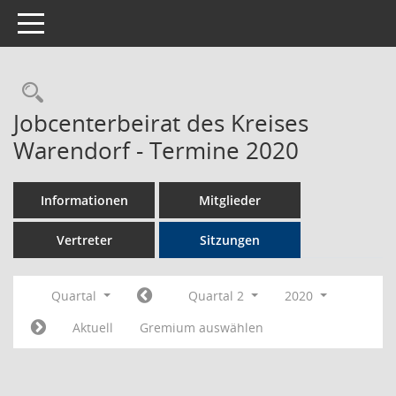
Toggle navigation
Rechercheauswahl
Jobcenterbeirat des Kreises
Warendorf - Termine 2020
Informationen
Mitglieder
Vertreter
Sitzungen
Quartal
Quartal 2
2020
Aktuell
Gremium auswählen