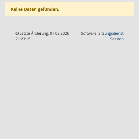
Keine Daten gefunden.
Letzte Änderung: 07.08.2026
Software:
Sitzungsdienst
(Wird in
21:23:15
Session