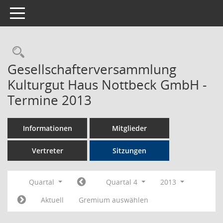
Toggle navigation
Rechercheauswahl
Gesellschafterversammlung
Kulturgut Haus Nottbeck GmbH -
Termine 2013
Informationen
Mitglieder
Vertreter
Sitzungen
Quartal
Quartal 4
2013
Aktuell
Gremium auswählen