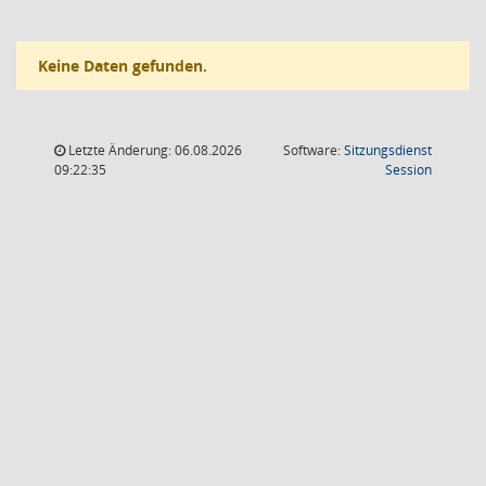
Keine Daten gefunden.
Letzte Änderung: 06.08.2026
Software:
Sitzungsdienst
(Wird in
09:22:35
Session